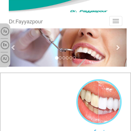
Dr.Fayyazpour
Toggle
navigati